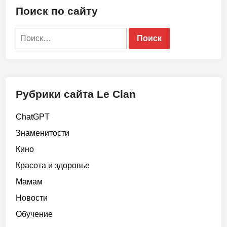
о
Поиск по сайту
а
в
р
Найти:
о
к
б
а
б
Рубрики сайта Le Clan
у
ш
ChatGPT
к
Знаменитости
е
н
Кино
а
Красота и здоровье
8
Мамам
0
л
Новости
е
Обучение
т