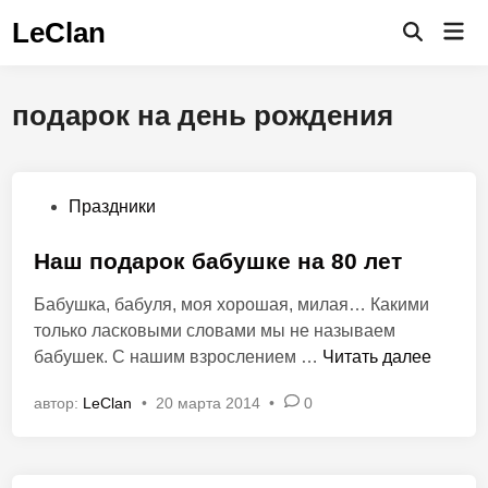
Перейти
LeClan
Гла
к
Открыть
ме
поиск
содержимому
подарок на день рождения
О
Праздники
п
у
Наш подарок бабушке на 80 лет
б
Бабушка, бабуля, моя хорошая, милая… Какими
л
только ласковыми словами мы не называем
и
Н
бабушек. С нашим взрослением …
Читать далее
к
а
о
автор:
LeClan
•
20 марта 2014
•
0
ш
в
п
а
о
н
д