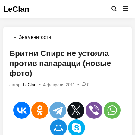
Перейти
LeClan
Гла
к
Открыть
ме
поиск
содержимому
Опубликовано
Знаменитости
в
Бритни Спирс не устояла
против папарацци (новые
фото)
автор:
LeClan
•
4 февраля 2011
•
0