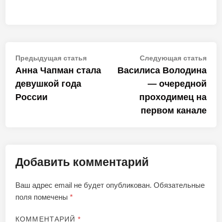
Навигация
Предыдущая
Сле
Предыдущая статья
Следующая статья
статья:
стат
Анна Чапман стала
Василиса Володина
по
девушкой года
— очередной
записям
России
проходимец на
первом канале
Добавить комментарий
Ваш адрес email не будет опубликован.
Обязательные
поля помечены
*
КОММЕНТАРИЙ
*